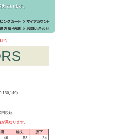
LPN
ORS
0
,
130,
140
)
00円税込
格が異なります。
胴囲
総丈
股下
46
53
34