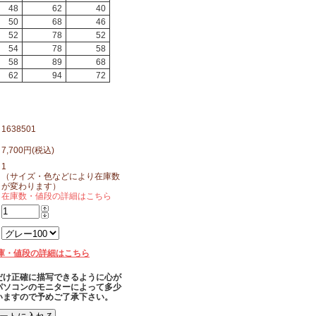
48
62
40
50
68
46
52
78
52
54
78
58
58
89
68
62
94
72
1638501
7,700円(税込)
1
（サイズ・色などにより在庫数
が変わります）
在庫数・値段の詳細はこちら
庫・値段の詳細はこちら
だけ正確に描写できるように心が
パソコンのモニターによって多少
いますので予めご了承下さい。