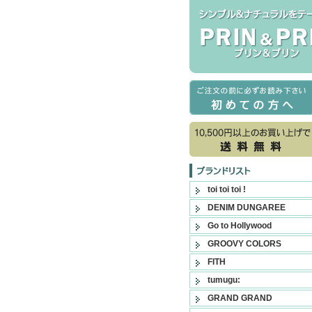
toi toi toi !
DENIM DUNGAREE
Go to Hollywood
GROOVY COLORS
FITH
tumugu:
GRAND GRAND